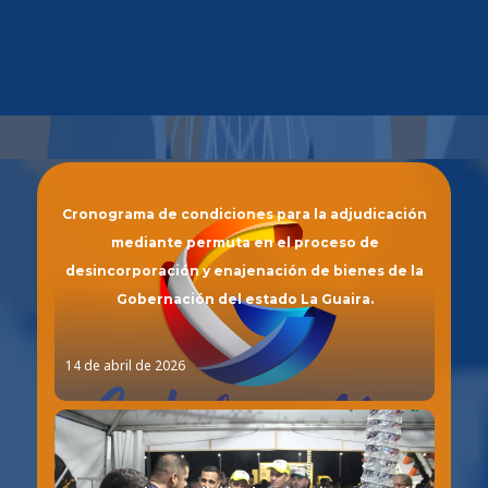
Noticias
,
Sin categoría
Cronograma de condiciones para la adjudicación
mediante permuta en el proceso de
desincorporación y enajenación de bienes de la
Gobernación del estado La Guaira.
14 de abril de 2026
Noticias