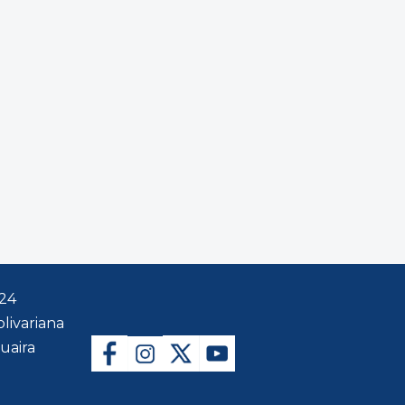
024
livariana
uaira