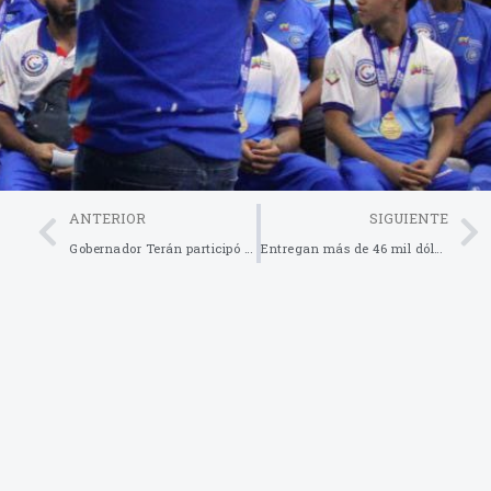
Prev
ANTERIOR
SIGUIENTE
Gobernador Terán participó en el congreso estadal de la FEVEEM 2024
Entregan más de 46 mil dólares en ayudas sociales