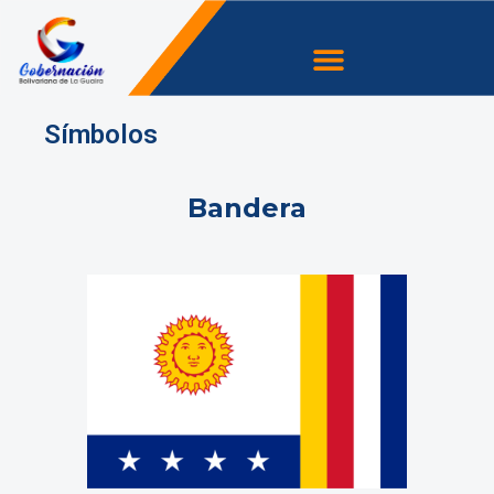
Ir
Menu
al
contenido
Símbolos
Bandera