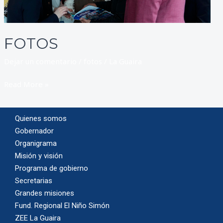
FOTOS
Dejar un comentario
/
fotos
/
La Guaira
Read More »
Quienes somos
Gobernador
Organigrama
Misión y visión
Programa de gobierno
Secretarias
Grandes misiones
Fund. Regional El Niño Simón
ZEE La Guaira