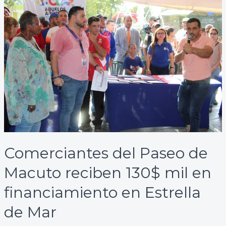
del
Paseo
de
Macuto
reciben
130$
mil
en
financiamiento
en
Estrella
de
Comerciantes del Paseo de
Mar
Macuto reciben 130$ mil en
financiamiento en Estrella
de Mar