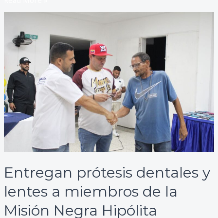
Entregan
prótesis
dentales
y
lentes
a
miembros
de
la
Misión
Negra
Hipólita
Entregan prótesis dentales y
lentes a miembros de la
Misión Negra Hipólita