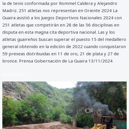
la de tenis conformada por Rommel Caldera y Alejandro
Madriz. 251 atletas nos representan en Oriente 2024 La
Guaira asistió a los Juegos Deportivos Nacionales 2024 con
251 atletas que competirán en 28 de las 56 disciplinas en
disputa en esta magna cita deportiva nacional. Las y los
atletas guaireños buscan superar el puesto 15 del medallero
general obtenido en la edición de 2022 cuando conquistaron
59 preseas distribuidas en 11 de oro, 21 de plata y 27 de
bronce. Prensa Gobernación de La Guaira 13/11/2024
Read More »
Retiran
sedimentos
en
eje
costero
oeste
de