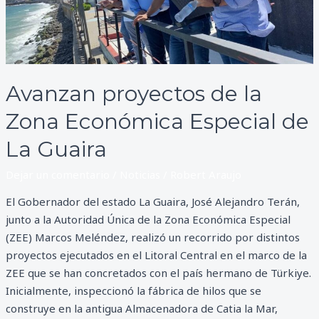
Especial
de
La
Guaira
Avanzan proyectos de la
Zona Económica Especial de
La Guaira
Dejar un comentario
/
Noticias
/
Robert Araujo
El Gobernador del estado La Guaira, José Alejandro Terán,
junto a la Autoridad Única de la Zona Económica Especial
(ZEE) Marcos Meléndez, realizó un recorrido por distintos
proyectos ejecutados en el Litoral Central en el marco de la
ZEE que se han concretados con el país hermano de Türkiye.
Inicialmente, inspeccionó la fábrica de hilos que se
construye en la antigua Almacenadora de Catia la Mar,