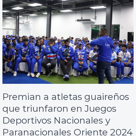
a
atletas
guaireños
que
triunfaron
en
Juegos
Deportivos
Nacionales
y
Paranacionales
Oriente
Premian a atletas guaireños
2024
que triunfaron en Juegos
Deportivos Nacionales y
Paranacionales Oriente 2024