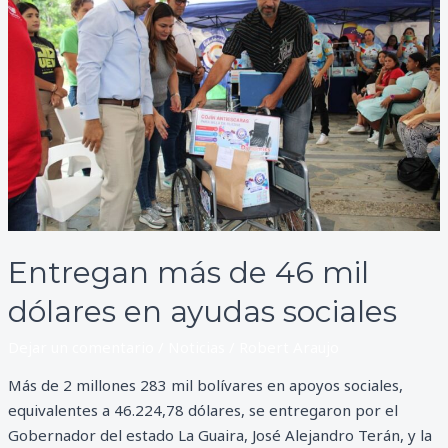
de
46
mil
dólares
en
ayudas
sociales
Entregan más de 46 mil
dólares en ayudas sociales
Dejar un comentario
/
Noticias
/
Robert Araujo
Más de 2 millones 283 mil bolívares en apoyos sociales,
equivalentes a 46.224,78 dólares, se entregaron por el
Gobernador del estado La Guaira, José Alejandro Terán, y la