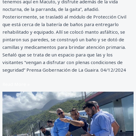
tenemos aquí en Macuto, y disfrute además de la vida
nocturna, de la parranda, de la gaita”, añadió.
Posteriormente, se trasladó al módulo de Protección Civil
que está cerca de la batería de baños para entregarlo
rehabilitado y equipado. Allí se colocó manto asfáltico, se
pintaron sus paredes, se construyó un baño y se dotó de
camillas y medicamentos para brindar atención primaria.
Señaló que se trata de un espacio para que las y los
visitantes “vengan a disfrutar con plenas condiciones de
seguridad” Prensa Gobernación de La Guaira. 04/12/2024
Read More »
Avanzan
proyectos
de
la
Zona
Económica