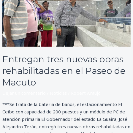
obras
rehabilitadas
en
el
Paseo
de
Macuto
Entregan tres nuevas obras
rehabilitadas en el Paseo de
Macuto
Dejar un comentario
/
Noticias
/
Robert Araujo
***Se trata de la batería de baños, el estacionamiento El
Ceibo con capacidad de 200 puestos y un módulo de PC de
atención primaria El Gobernador del estado La Guaira, José
Alejandro Terán, entregó tres nuevas obras rehabilitadas en