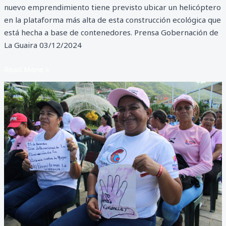
nuevo emprendimiento tiene previsto ubicar un helicóptero
en la plataforma más alta de esta construcción ecológica que
está hecha a base de contenedores. Prensa Gobernación de
La Guaira 03/12/2024
Read More »
Guaireñas
alzan
la
voz
en
Día
Internacional
contra
Violencia
de
Género