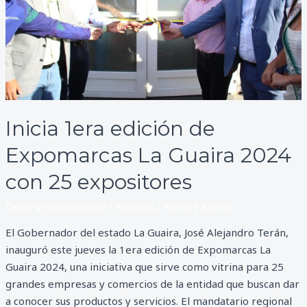
Guaira
2024
con
25
expositores
Inicia 1era edición de
Expomarcas La Guaira 2024
con 25 expositores
Dejar un comentario
/
Noticias
/
Robert Araujo
El Gobernador del estado La Guaira, José Alejandro Terán,
inauguró este jueves la 1era edición de Expomarcas La
Guaira 2024, una iniciativa que sirve como vitrina para 25
grandes empresas y comercios de la entidad que buscan dar
a conocer sus productos y servicios. El mandatario regional